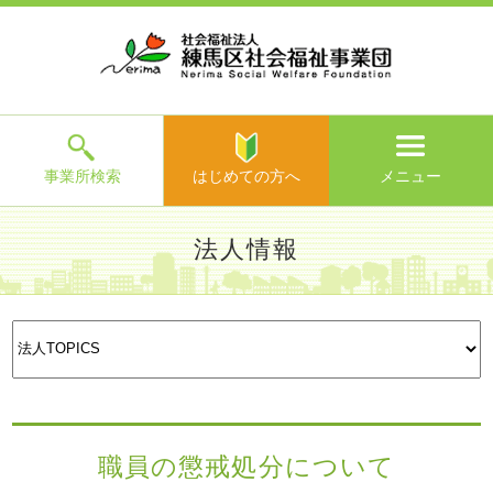
ホ
事
お
求
法
よ
お
寄
ア
ー
業
客
人
人
く
問
附
ク
ム
所
様
情
情
あ
い
の
セ
一
の
報
報
る
合
ご
ス
覧
声
ご
わ
案
質
せ
内
問
メ
ニ
ュ
ー
を
事業所検索
はじめての方へ
メニュー
閉
じ
は
>
よ
法人情報
る
じ
く
め
あ
て
練馬区社会福祉事業団TOP
>
法人情報
>
法人TOPICS
> 職員
る
法人理念
法人概要
沿革・組
財務情報・
評議員・
法人
の
の懲戒処分について
ご
織図
現況報告等
役員名簿
TOPICS
方
質
等
へ
問
>
お
問
い
職員の懲戒処分について
合