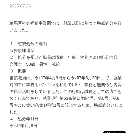
わ
2025.07.26
せ
>
ア
練馬区社会福祉事業団では、就業規則に基づく懲戒処分を行
ク
いました。
セ
ス
１ 懲戒処分の理由
服務規律違反
２ 処分を受けた職員の職種、年齢、性別および処分内容
介護士 50歳 男性 減給
３ 概要
当該職員は、令和7年4月9日から令和7年5月20日まで、就業
時間中に業務用パソコンを私用で用い、業務と無関係な内容
の執筆活動をしていました。この行動は職員としての適性を
欠く行為であり、就業規則第63条第1項第4号、第5号、第6
号および第64条第1項第1号に該当するため、懲戒処分としま
した。
４ 処分年月日
令和7年7月8日