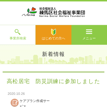
ホ
事
お
求
法
よ
お
寄
ア
ー
業
客
人
人
く
問
附
ク
ム
所
様
情
情
あ
い
の
セ
一
の
報
報
る
合
ご
ス
覧
声
ご
わ
案
質
せ
内
問
メ
ニ
ュ
ー
を
事業所検索
はじめての方へ
メニュー
閉
じ
は
>
よ
新着情報
る
じ
く
め
あ
て
練馬区社会福祉事業団TOP
>
新着情報
> 高松居宅 防災訓練
る
の
に参加しました
ご
方
質
高松居宅 防災訓練に参加しました
へ
問
>
お
2020.10.26
問
い
ケアプラン作成サー
合
ビス