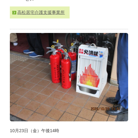
わ
せ
高松居宅介護支援事業所
>
ア
ク
セ
ス
10月23日（金）午後14時