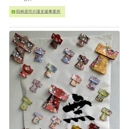
わ
せ
田柄居宅介護支援事業所
>
ア
ク
セ
ス