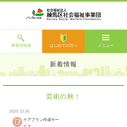
ホ
事
お
求
法
よ
お
寄
ア
ー
業
客
人
人
く
問
附
ク
ム
所
様
情
情
あ
い
の
セ
一
の
報
報
る
合
ご
ス
覧
声
ご
わ
案
質
せ
内
問
メ
ニ
ュ
ー
を
事業所検索
はじめての方へ
メニュー
閉
じ
は
>
よ
新着情報
る
じ
く
め
あ
て
練馬区社会福祉事業団TOP
>
新着情報
> 芸術の秋！
る
の
ご
方
質
芸術の秋！
へ
問
>
お
2020.10.30
問
い
ケアプラン作成サー
合
ビス