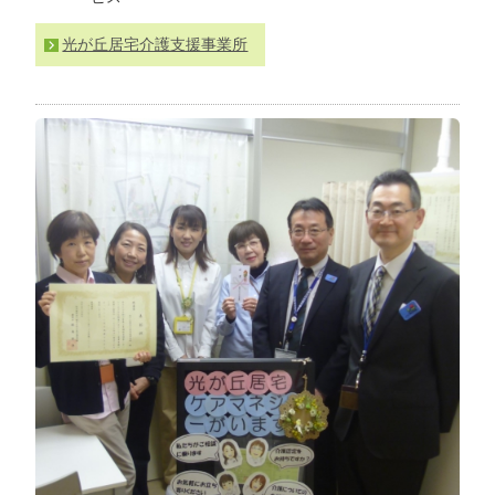
わ
せ
光が丘居宅介護支援事業所
>
ア
ク
セ
ス