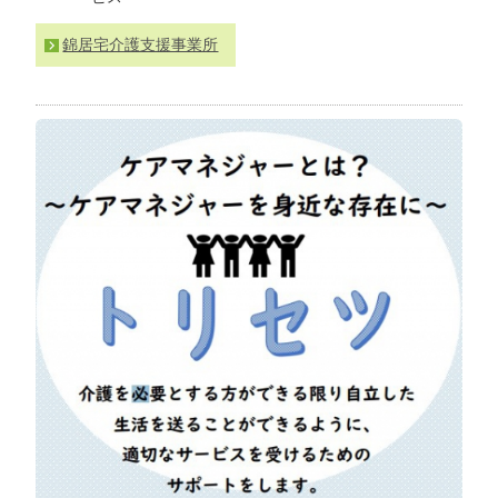
わ
せ
錦居宅介護支援事業所
>
ア
ク
セ
ス