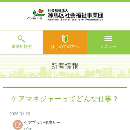
ホ
事
お
求
法
よ
お
寄
ア
ー
業
客
人
人
く
問
附
ク
ム
所
様
情
情
あ
い
の
セ
一
の
報
報
る
合
ご
ス
覧
声
ご
わ
案
質
せ
内
問
メ
ニ
ュ
ー
を
事業所検索
はじめての方へ
メニュー
閉
じ
は
>
よ
新着情報
る
じ
く
め
あ
て
練馬区社会福祉事業団TOP
>
新着情報
> ケアマネジャーって
る
の
どんな仕事？
ご
方
質
ケアマネジャーってどんな仕事？
へ
問
>
お
2026.01.26
問
い
ケアプラン作成サー
合
ビス