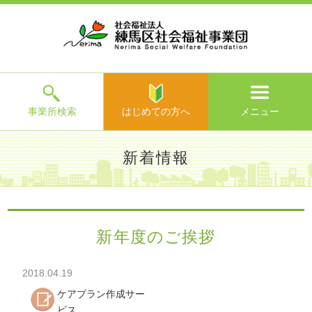
ホ
事
お
求
法
よ
お
寄
ア
ー
業
客
人
人
く
問
附
ク
ム
所
様
情
情
あ
い
の
セ
一
の
報
報
る
合
ご
ス
覧
声
ご
わ
案
質
せ
内
問
メ
ニ
ュ
ー
を
事業所検索
はじめての方へ
メニュー
閉
じ
は
>
よ
新着情報
る
じ
く
め
あ
て
練馬区社会福祉事業団TOP
>
新着情報
> 新年度のご挨拶
る
の
ご
方
質
新年度のご挨拶
へ
問
>
お
2018.04.19
問
い
ケアプラン作成サー
合
ビス