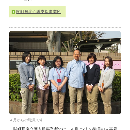
わ
せ
関町居宅介護支援事業所
>
ア
ク
セ
ス
４月からの職員です
関町居宅介護支援事業所では、４月に2人の職員の人事異