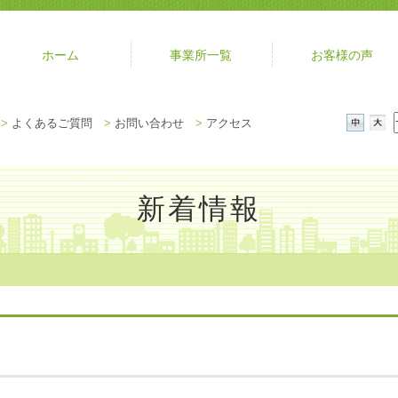
ホーム
事業所一覧
お客様の声
メ
>
よくあるご質問
>
お問い合わせ
>
アクセス
ニ
中
大
ュ
ー
を
新着情報
閉
じ
る