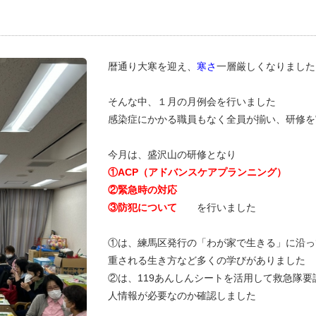
暦通り大寒を迎え、
寒さ
一層厳しくなりました
そんな中、１月の月例会を行いました
感染症にかかる職員もなく全員が揃い、研修を実施
今月は、盛沢山の研修となり
①ACP（アドバンスケアプランニング）
②緊急時の対応
③防犯について
を行いました
①は、練馬区発行の「わが家で生きる」に沿っ
重される生き方など多くの学びがありました
②は、119あんしんシートを活用して救急隊
人情報が必要なのか確認しました