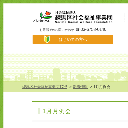
事
業
所
検
索
03-6758-0140
お電話でのお問い合わせ
は
はじめての方へ
じ
め
て
の
方
へ
メ
ニ
ュ
練馬区社会福祉事業団TOP
>
新着情報
> 1月月例会
ー
1月月例会