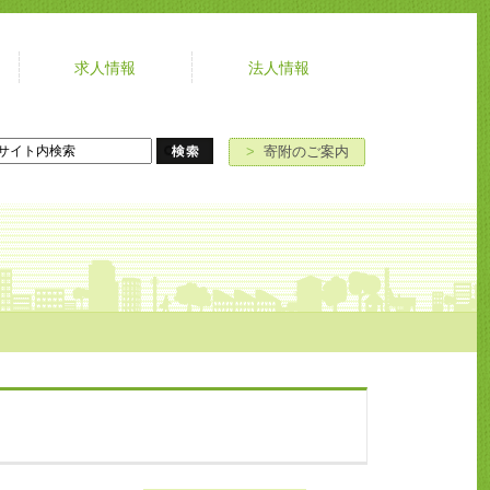
求人情報
法人情報
よ
お
寄
ア
く
問
附
ク
あ
い
の
セ
>
寄附のご案内
る
合
ご
ス
ご
わ
案
質
せ
内
問