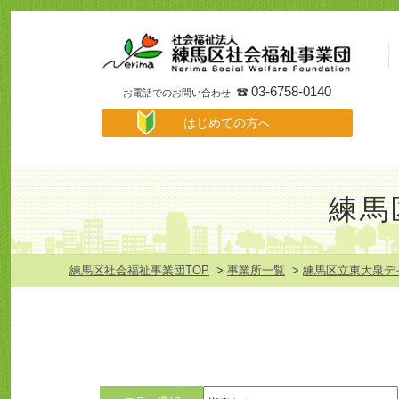
事
業
所
検
索
03-6758-0140
お電話でのお問い合わせ
は
はじめての方へ
じ
め
て
の
方
練馬
へ
メ
ニ
ュ
練馬区社会福祉事業団TOP
>
事業所一覧
>
練馬区立東大泉デ
ー