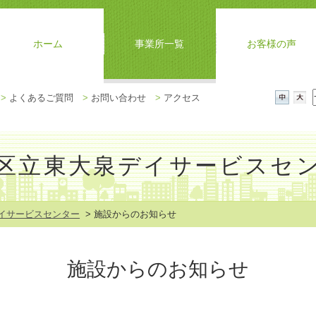
ホーム
事業所一覧
お客様の声
メ
>
よくあるご質問
>
お問い合わせ
>
アクセス
ニ
中
大
ュ
ー
を
区立東大泉デイサービスセ
閉
じ
る
イサービスセンター
> 施設からのお知らせ
施設からのお知らせ