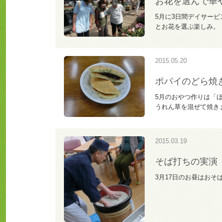
お花を選んで華
5月に3日間デイサー
とお花を選ぶ楽しみ。
2015.05.20
ポパイのどら焼
5月のおやつ作りは「
うれん草を混ぜて焼
2015.03.19
そば打ちの実演
3月17日のお昼はお