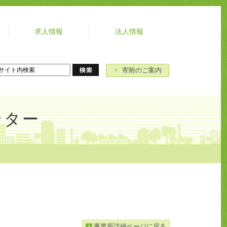
求人情報
法人情報
よ
お
寄
ア
く
問
附
ク
あ
い
の
セ
>
寄附のご案内
る
合
ご
ス
ご
わ
案
質
せ
内
ンター
問
事業所詳細ページに戻る