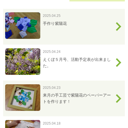
わ
せ
2025.04.25
>
ア
手作り紫陽花
ク
セ
ス
2025.04.24
えくぼ５月号、活動予定表が出来まし
た。
2025.04.23
来月の手工芸で紫陽花のペーパーアー
トを作ります！
2025.04.18