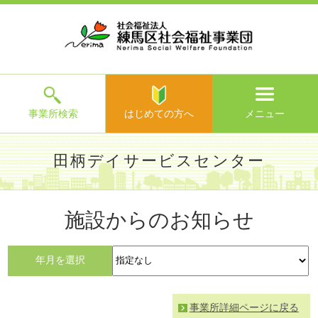
ホ
事
お
求
法
よ
お
寄
ア
ー
業
客
人
人
く
問
附
ク
ム
所
様
情
情
あ
い
の
セ
一
の
報
報
る
合
ご
ス
覧
声
ご
わ
案
質
せ
内
問
メ
ニ
ュ
ー
を
事業所検索
はじめての方へ
メニュー
閉
じ
は
>
よ
田柄デイサービスセンター
る
じ
く
め
あ
て
練馬区社会福祉事業団TOP
>
事業所一覧
>
田柄デイサービス
る
の
施設からのお知らせ
センター
> 施設からのお知らせ
ご
方
質
へ
問
年月を選択
>
お
問
い
事業所詳細ページに戻る
合