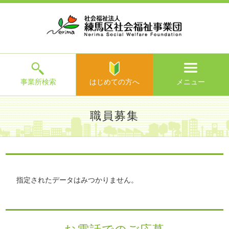
ホ
事
お
求
法
よ
お
寄
ア
ー
業
客
人
人
く
問
附
ク
ム
所
様
情
情
あ
い
の
セ
一
の
報
報
る
合
ご
ス
覧
声
ご
わ
案
質
せ
内
問
メ
ニ
ュ
ー
を
事業所検索
はじめての方へ
メニュー
閉
じ
は
>
よ
職員募集
る
じ
く
め
あ
て
練馬区社会福祉事業団TOP
>
求人情報
>
職員募集
>
る
の
ご
方
質
へ
問
指定されたデータはみつかりません。
>
お
問
い
合