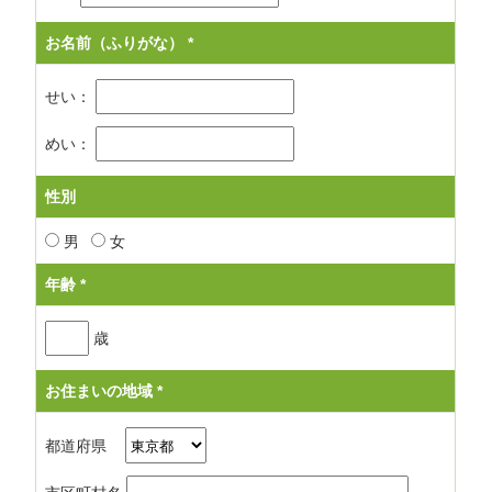
お名前（ふりがな）
*
せい：
めい：
性別
男
女
年齢
*
歳
お住まいの地域
*
都道府県