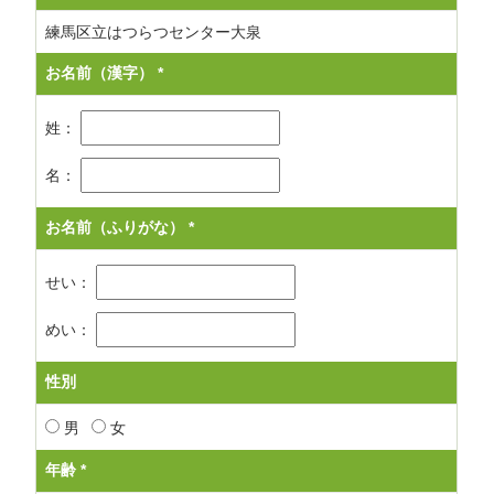
練馬区立はつらつセンター大泉
お名前（漢字）
*
姓：
名：
お名前（ふりがな）
*
せい：
めい：
性別
男
女
年齢
*