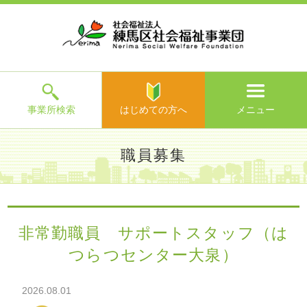
ホ
事
お
求
法
よ
お
寄
ア
ー
業
客
人
人
く
問
附
ク
ム
所
様
情
情
あ
い
の
セ
一
の
報
報
る
合
ご
ス
覧
声
ご
わ
案
質
せ
内
問
メ
ニ
ュ
ー
を
事業所検索
はじめての方へ
メニュー
閉
じ
は
>
よ
職員募集
る
じ
く
め
あ
て
練馬区社会福祉事業団TOP
>
求人情報
>
職員募集
> 非常勤職
る
の
員 サポートスタッフ（はつらつセンター大泉）
ご
方
質
非常勤職員 サポートスタッフ（は
へ
問
つらつセンター大泉）
>
お
問
い
2026.08.01
合