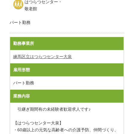
はつらつセンター・
わ
敬老館
せ
>
ア
パート勤務
ク
セ
ス
勤務事業所
練馬区立はつらつセンター大泉
雇用形態
パート勤務
業務内容
引継ぎ期間有の未経験者歓迎求人です♪
【はつらつセンター大泉】
・60歳以上の元気な高齢者への介護予防、仲間づくり、