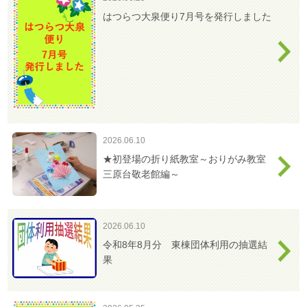
はつらつ大泉便り7月号を発行しました
2026.06.10
★初登場の折り紙教室～おりがみ教室
三原台敬老館編～
2026.06.10
令和8年8月分 東棟団体利用の抽選結
果