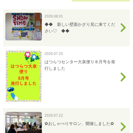
わ
せ
2026.08.01
>
ア
◆◆ 新しい壁面かざり見に来てくだ
ク
さい♡ ◆◆
セ
ス
2026.07.25
はつらつセンター大泉便り８月号を発
行しました
2026.07.22
✿おしゃべりサロン、開催しました✿