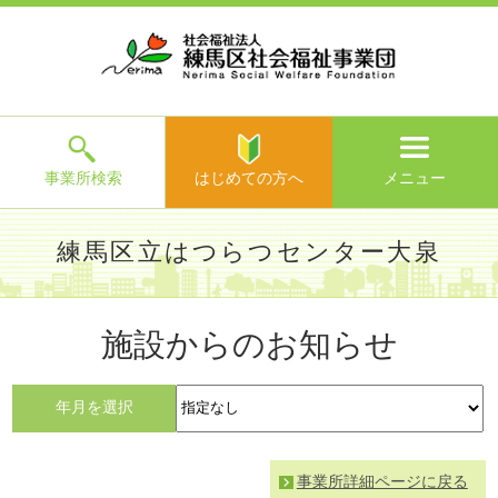
ホ
事
お
求
法
よ
お
寄
ア
ー
業
客
人
人
く
問
附
ク
ム
所
様
情
情
あ
い
の
セ
一
の
報
報
る
合
ご
ス
覧
声
ご
わ
案
質
せ
内
問
メ
ニ
ュ
ー
を
事業所検索
はじめての方へ
メニュー
閉
じ
は
>
よ
練馬区立はつらつセンター大泉
る
じ
く
め
あ
て
練馬区社会福祉事業団TOP
>
事業所一覧
>
練馬区立はつらつ
る
の
施設からのお知らせ
センター大泉
> 施設からのお知らせ
ご
方
質
へ
問
年月を選択
>
お
問
い
事業所詳細ページに戻る
合