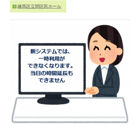
わ
練馬区立関区民ホール
せ
>
ア
ク
セ
ス