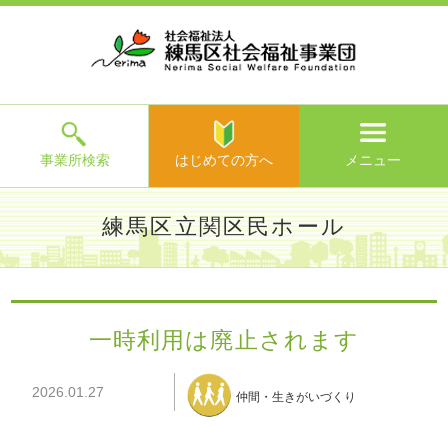
ホ
事
お
求
法
よ
お
寄
ア
ー
業
客
人
人
く
問
附
ク
ム
所
様
情
情
あ
い
の
セ
一
の
報
報
る
合
ご
ス
覧
声
ご
わ
案
質
せ
内
問
メ
ニ
ュ
ー
を
事業所検索
はじめての方へ
メニュー
閉
じ
は
>
よ
練馬区立関区民ホール
る
じ
く
め
あ
て
練馬区社会福祉事業団TOP
>
事業所一覧
>
練馬区立関区民ホ
る
の
ール
>
施設からのお知らせ
> 一時利用は廃止されます
ご
方
質
一時利用は廃止されます
へ
問
>
お
2026.01.27
問
仲間・生きがいづくり
い
合