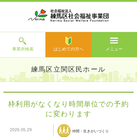
ホ
事
お
求
法
よ
お
寄
ア
ー
業
客
人
人
く
問
附
ク
ム
所
様
情
情
あ
い
の
セ
一
の
報
報
る
合
ご
ス
覧
声
ご
わ
案
質
せ
内
問
メ
ニ
ュ
ー
を
事業所検索
はじめての方へ
メニュー
閉
じ
は
>
よ
練馬区立関区民ホール
る
じ
く
め
あ
て
練馬区社会福祉事業団TOP
>
事業所一覧
>
練馬区立関区民ホ
る
の
ール
>
施設からのお知らせ
> 枠利用がなくなり時間単位での
ご
方
予約に変わります
質
枠利用がなくなり時間単位での予約
へ
問
に変わります
>
お
問
い
2026.05.29
仲間・生きがいづくり
合