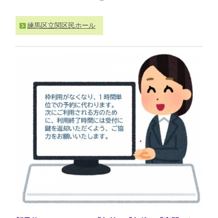
わ
せ
練馬区立関区民ホール
>
ア
ク
セ
ス