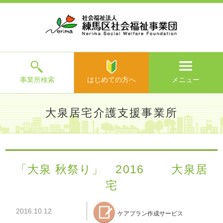
ホ
事
お
求
法
よ
お
寄
ア
ー
業
客
人
人
く
問
附
ク
ム
所
様
情
情
あ
い
の
セ
一
の
報
報
る
合
ご
ス
覧
声
ご
わ
案
質
せ
内
問
メ
ニ
ュ
ー
を
事業所検索
はじめての方へ
メニュー
閉
じ
は
>
よ
大泉居宅介護支援事業所
る
じ
く
め
あ
て
練馬区社会福祉事業団TOP
>
事業所一覧
>
大泉居宅介護支援
る
の
事業所
>
施設からのお知らせ
> 「大泉 秋祭り」 2016 大
ご
方
泉居宅
質
「大泉 秋祭り」 2016 大泉居
へ
問
宅
>
お
問
い
2016.10.12
ケアプラン作成サービス
合