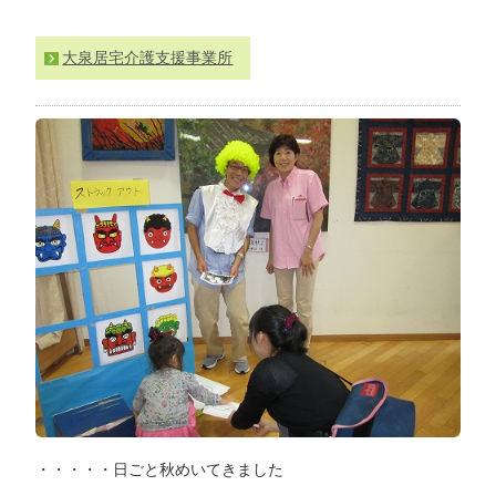
わ
せ
大泉居宅介護支援事業所
>
ア
ク
セ
ス
・・・・・日ごと秋めいてきました