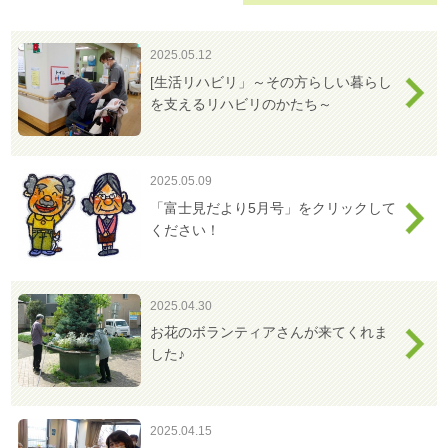
わ
せ
2025.05.12
>
ア
[生活リハビリ」～その方らしい暮らし
ク
を支えるリハビリのかたち～
セ
ス
2025.05.09
「富士見だより5月号」をクリックして
ください！
2025.04.30
お花のボランティアさんが来てくれま
した♪
2025.04.15