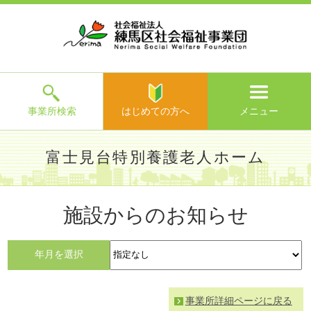
ホ
事
お
求
法
よ
お
寄
ア
ー
業
客
人
人
く
問
附
ク
ム
所
様
情
情
あ
い
の
セ
一
の
報
報
る
合
ご
ス
覧
声
ご
わ
案
質
せ
内
問
メ
ニ
ュ
ー
を
事業所検索
はじめての方へ
メニュー
閉
じ
は
>
よ
富士見台特別養護老人ホーム
る
じ
く
め
あ
て
練馬区社会福祉事業団TOP
>
事業所一覧
>
富士見台特別養護
る
の
施設からのお知らせ
老人ホーム
> 施設からのお知らせ
ご
方
質
へ
問
年月を選択
>
お
問
い
事業所詳細ページに戻る
合