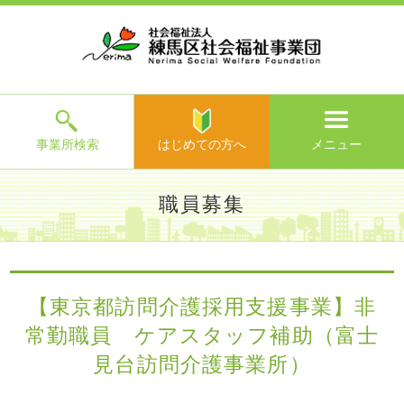
ホ
事
お
求
法
よ
お
寄
ア
ー
業
客
人
人
く
問
附
ク
ム
所
様
情
情
あ
い
の
セ
一
の
報
報
る
合
ご
ス
覧
声
ご
わ
案
質
せ
内
問
メ
ニ
ュ
ー
を
事業所検索
はじめての方へ
メニュー
閉
じ
は
>
よ
職員募集
る
じ
く
め
あ
て
練馬区社会福祉事業団TOP
>
求人情報
>
職員募集
> 【東京都
る
の
訪問介護採用支援事業】非常勤職員 ケアスタッフ補助（富士
ご
方
見台訪問介護事業所）
質
【東京都訪問介護採用支援事業】非
へ
問
常勤職員 ケアスタッフ補助（富士
>
お
問
見台訪問介護事業所）
い
合