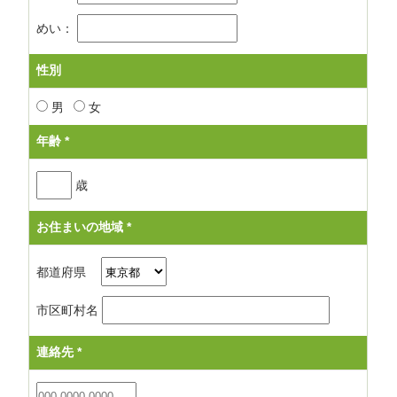
めい：
性別
男
女
年齢
*
歳
お住まいの地域
*
都道府県
市区町村名
連絡先
*