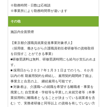
※勤務時間・日数は応相談
※事業所により勤務時間帯が違います
その他
施設内全面禁煙
【東京都介護職員就業促進事業対象求人】
（採用後、働きながら介護職員初任者研修等の資格取得
を目指すこ とができる事業）
■研修受講料は無料、研修受講時間にも給与が支払われま
す。
■ 採用日から２０２７年１月３１日までのうち、６か月
以内の有 期雇用契約を締結し、雇用契約期間終了後は、
事業主と合意の上、 継続雇用も可能です。
■ 対象者は、介護職への就職を希望する離職者・事業を
廃業した 自営業者・学校等を卒業した未就労者等（本事
業採用時に離職者と なることが決まっている就業者を含
む）で、実務者研修と同等以上 の資格を有していない方