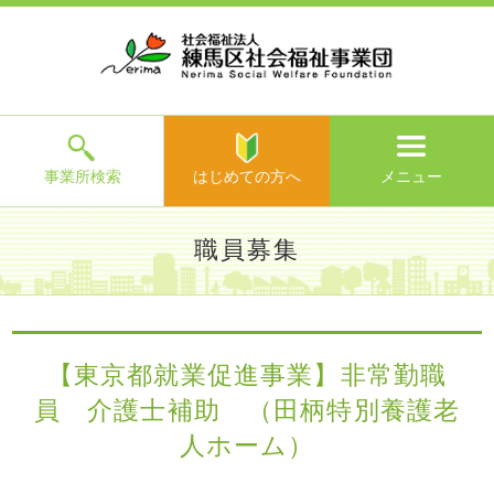
ホ
事
お
求
法
よ
お
寄
ア
ー
業
客
人
人
く
問
附
ク
ム
所
様
情
情
あ
い
の
セ
一
の
報
報
る
合
ご
ス
覧
声
ご
わ
案
質
せ
内
問
メ
ニ
ュ
ー
を
事業所検索
はじめての方へ
メニュー
閉
じ
は
>
よ
職員募集
る
じ
く
め
あ
て
練馬区社会福祉事業団TOP
>
求人情報
>
職員募集
> 【東京都
る
の
就業促進事業】非常勤職員 介護士補助 （田柄特別養護老人
ご
方
ホーム）
質
【東京都就業促進事業】非常勤職
へ
問
員 介護士補助 （田柄特別養護老
>
お
問
人ホーム）
い
合