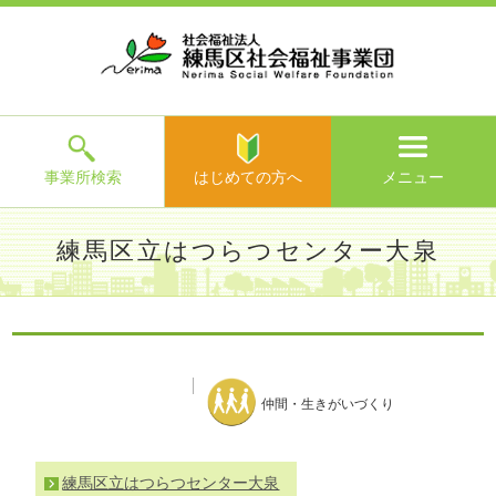
ホ
事
お
求
法
よ
お
寄
ア
ー
業
客
人
人
く
問
附
ク
ム
所
様
情
情
あ
い
の
セ
一
の
報
報
る
合
ご
ス
覧
声
ご
わ
案
質
せ
内
問
メ
ニ
ュ
ー
を
事業所検索
はじめての方へ
メニュー
閉
じ
は
>
よ
練馬区立はつらつセンター大泉
る
じ
く
め
あ
て
練馬区社会福祉事業団TOP
>
事業所一覧
>
練馬区立はつらつ
る
の
センター大泉
>
施設からのお知らせ
>
ご
方
質
へ
問
仲間・生きがいづくり
>
お
問
い
練馬区立はつらつセンター大泉
合