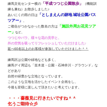
「平成つつじ公園散歩」
練馬文化センター横の
（機能訓
練も兼ね）お散歩しました♪
「としまえんの跡地 城址公園バス
あいにくの雨の日は
ツアー」
、
「施設外周お花見ツア
ご都合がつかなかった数名の方は
ー」
、
など
つつじやバラ、様々な花の見学と、
外の空気を吸ってリフレッシュしていただけました♪
延べ60名以上のお客様が参加していただけました＾＾
練馬区は公園や緑地なども多く、
練馬デイ周辺も「並木道・公園・石神井川・グラウンド」な
どがあり
自然や緑豊かな立地となっています。
このような立地を活かしたイベント企画をし、
今後も皆様に楽しんで頂きたいと考えています。
・・・薔薇見に行きたいですね＾＾
乞うご期待☆彡