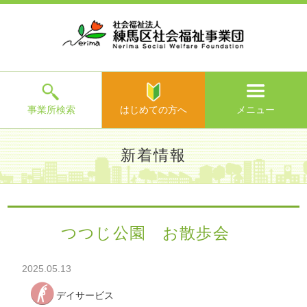
ホ
事
お
求
法
よ
お
寄
ア
ー
業
客
人
人
く
問
附
ク
ム
所
様
情
情
あ
い
の
セ
一
の
報
報
る
合
ご
ス
覧
声
ご
わ
案
質
せ
内
問
メ
ニ
ュ
ー
を
事業所検索
はじめての方へ
メニュー
閉
じ
は
>
よ
新着情報
る
じ
く
め
あ
て
練馬区社会福祉事業団TOP
>
新着情報
> つつじ公園 お散歩
る
の
会
ご
方
質
つつじ公園 お散歩会
へ
問
>
お
2025.05.13
問
い
デイサービス
合