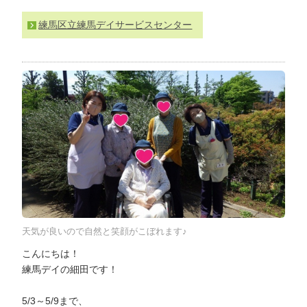
わ
練馬区立練馬デイサービスセンター
せ
>
ア
ク
セ
ス
天気が良いので自然と笑顔がこぼれます♪
こんにちは！
練馬デイの細田です！
5/3～5/9まで、