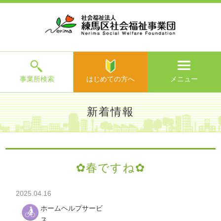
ホ
事
お
求
法
よ
お
寄
ア
ー
業
客
人
人
く
問
附
ク
ム
所
様
情
情
あ
い
の
セ
一
の
報
報
る
合
ご
ス
覧
声
ご
わ
案
質
せ
内
問
メ
ニ
ュ
ー
を
事業所検索
はじめての方へ
メニュー
閉
じ
は
>
よ
新着情報
る
じ
く
め
あ
て
練馬区社会福祉事業団TOP
>
新着情報
> ✿春ですね✿
る
の
ご
方
質
✿春ですね✿
へ
問
>
お
2025.04.16
問
い
ホームヘルプサービ
合
ス