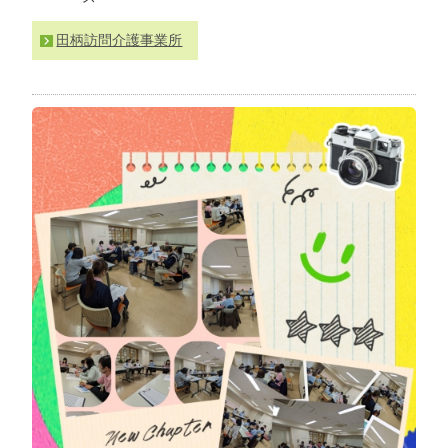
わ
せ
田柄訪問介護事業所
>
ア
ク
セ
ス