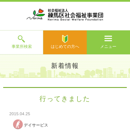
ホ
事
お
求
法
よ
お
寄
ア
ー
業
客
人
人
く
問
附
ク
ム
所
様
情
情
あ
い
の
セ
一
の
報
報
る
合
ご
ス
覧
声
ご
わ
案
質
せ
内
問
メ
ニ
ュ
ー
を
事業所検索
はじめての方へ
メニュー
閉
じ
は
>
よ
新着情報
る
じ
く
め
あ
て
練馬区社会福祉事業団TOP
>
新着情報
> 行ってきました
る
の
ご
方
質
行ってきました
へ
問
>
お
2015.04.25
問
い
デイサービス
合