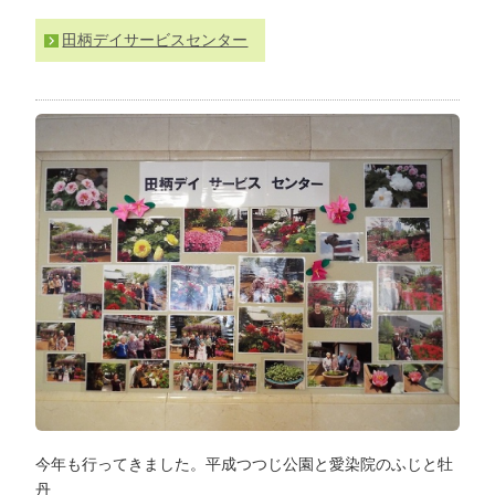
わ
田柄デイサービスセンター
せ
>
ア
ク
セ
ス
今年も行ってきました。平成つつじ公園と愛染院のふじと牡
丹