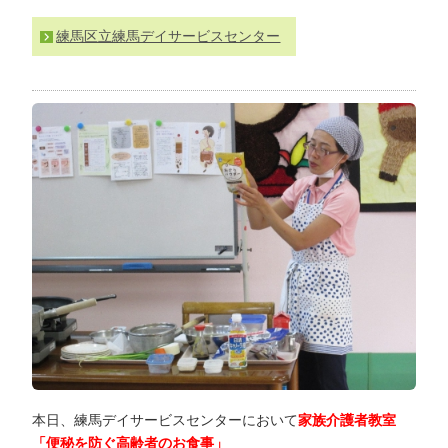
わ
練馬区立練馬デイサービスセンター
せ
>
ア
ク
セ
ス
本日、練馬デイサービスセンターにおいて
家族介護者教室
「便秘を防ぐ高齢者のお食事」