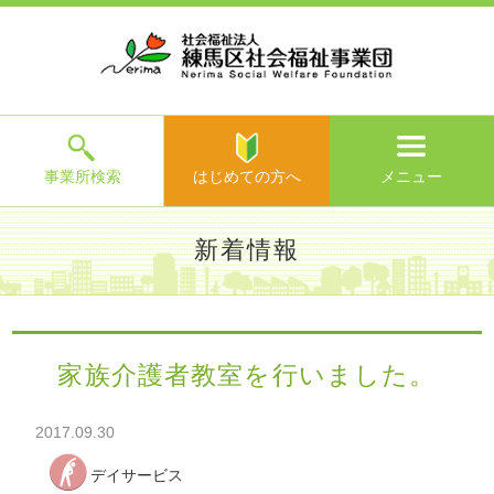
ホ
事
お
求
法
よ
お
寄
ア
ー
業
客
人
人
く
問
附
ク
ム
所
様
情
情
あ
い
の
セ
一
の
報
報
る
合
ご
ス
覧
声
ご
わ
案
質
せ
内
問
メ
ニ
ュ
ー
を
事業所検索
はじめての方へ
メニュー
閉
じ
は
>
よ
新着情報
る
じ
く
め
あ
て
練馬区社会福祉事業団TOP
>
新着情報
> 家族介護者教室を行
る
の
いました。
ご
方
質
家族介護者教室を行いました。
へ
問
>
お
2017.09.30
問
い
デイサービス
合