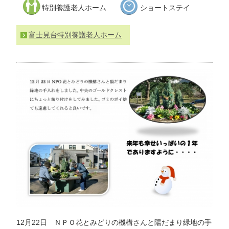
特別養護老人ホーム
ショートステイ
わ
せ
>
ア
富士見台特別養護老人ホーム
ク
セ
ス
12月22日 ＮＰＯ花とみどりの機構さんと陽だまり緑地の手