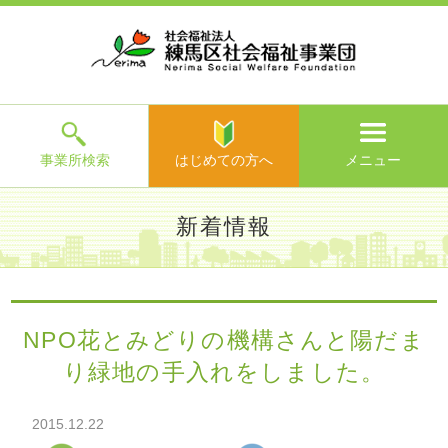
ホ
事
お
求
法
よ
お
寄
ア
ー
業
客
人
人
く
問
附
ク
ム
所
様
情
情
あ
い
の
セ
一
の
報
報
る
合
ご
ス
覧
声
ご
わ
案
質
せ
内
問
メ
ニ
ュ
ー
を
事業所検索
はじめての方へ
メニュー
閉
じ
は
>
よ
新着情報
る
じ
く
め
あ
て
練馬区社会福祉事業団TOP
>
新着情報
> NPO花とみどりの機
る
の
構さんと陽だまり緑地の手入れをしました。
ご
方
質
NPO花とみどりの機構さんと陽だま
へ
問
り緑地の手入れをしました。
>
お
問
い
2015.12.22
合