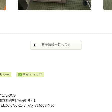
新着情報一覧へ戻る
リシー
サイトマップ
入
札・
契
約
〒179-0072
情
東京都練馬区光が丘6-4-1
報
TEL:
03-6758-0140
FAX:03-5383-7420