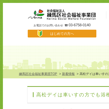
事
業
所
検
索
03-6758-0140
お電話でのお問い合わせ
は
はじめての方へ
じ
め
て
の
方
へ
メ
ニ
ュ
練馬区社会福祉事業団TOP
>
新着情報
> 高松デイは車いす
ー
高松デイは車いすの方でも浴