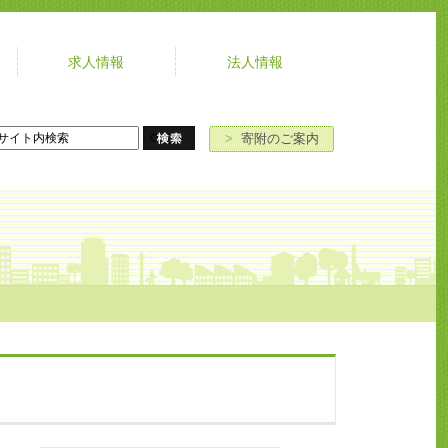
求人情報
法人情報
よ
お
寄
ア
く
問
附
ク
あ
い
の
セ
>
寄附のご案内
る
合
ご
ス
ご
わ
案
質
せ
内
問