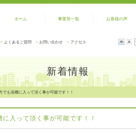
ホーム
事業所一覧
お客様の声
メ
>
よくあるご質問
>
お問い合わせ
>
アクセス
ニ
中
大
ュ
ー
を
新着情報
閉
じ
る
の方でも浴槽に入って頂く事が可能です！！
槽に入って頂く事が可能です！！