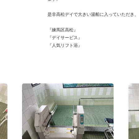
是非高松デイで大きい湯船に入っていただき、リ
『練馬区高松』
『デイサービス』
『人気リフト浴』