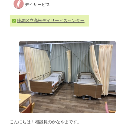
デイサービス
わ
せ
>
ア
練馬区立高松デイサービスセンター
ク
セ
ス
こんにちは！相談員のかなやまです。