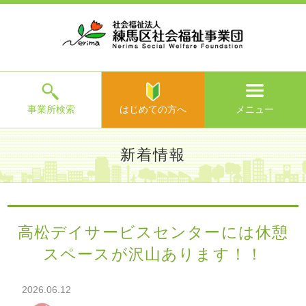
ホ
事
お
求
法
よ
お
寄
ア
ー
業
客
人
人
く
問
附
ク
ム
所
様
情
情
あ
い
の
セ
一
の
報
報
る
合
ご
ス
覧
声
ご
わ
案
質
せ
内
問
メ
ニ
ュ
ー
を
事業所検索
はじめての方へ
メニュー
閉
じ
は
>
よ
新着情報
る
じ
く
め
あ
て
練馬区社会福祉事業団TOP
>
新着情報
> 高松デイサービスセ
る
の
ンターには休憩スペースが沢山あります！！
ご
方
質
高松デイサービスセンターには休憩
へ
問
スペースが沢山あります！！
>
お
問
い
2026.06.12
合