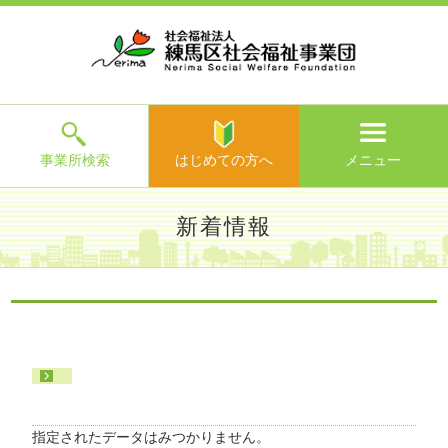
ホ
事
お
求
法
よ
お
寄
ア
ー
業
客
人
人
く
問
附
ク
ム
所
様
情
情
あ
い
の
セ
一
の
報
報
る
合
ご
ス
覧
声
ご
わ
案
質
せ
内
問
メ
ニ
ュ
ー
を
事業所検索
はじめての方へ
メニュー
閉
じ
は
>
よ
新着情報
る
じ
く
め
あ
て
練馬区社会福祉事業団TOP
>
新着情報
>
る
の
ご
方
質
へ
問
>
お
問
い
指定されたデータはみつかりません。
合