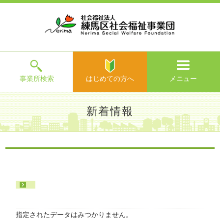
ホ
事
お
求
法
よ
お
寄
ア
ー
業
客
人
人
く
問
附
ク
ム
所
様
情
情
あ
い
の
セ
一
の
報
報
る
合
ご
ス
覧
声
ご
わ
案
質
せ
内
問
メ
ニ
ュ
ー
を
事業所検索
はじめての方へ
メニュー
閉
じ
は
>
よ
新着情報
る
じ
く
め
あ
て
練馬区社会福祉事業団TOP
>
新着情報
>
る
の
ご
方
質
へ
問
>
お
問
い
指定されたデータはみつかりません。
合