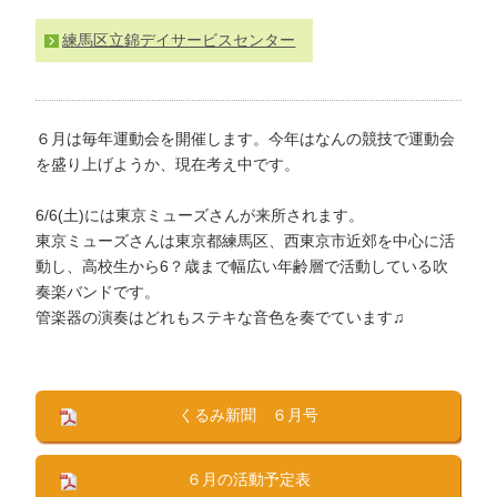
わ
練馬区立錦デイサービスセンター
せ
>
ア
ク
セ
６月は毎年運動会を開催します。今年はなんの競技で運動会
ス
を盛り上げようか、現在考え中です。
6/6(土)には東京ミューズさんが来所されます。
東京ミューズさんは東京都練馬区、西東京市近郊を中心に活
動し、
高校生から6？歳まで幅広い年齢層で活動している吹
奏楽バンドです。
管楽器の演奏はどれもステキな音色を奏でています♫
くるみ新聞 ６月号
６月の活動予定表