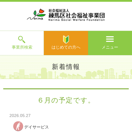
ホ
事
お
求
法
よ
お
寄
ア
ー
業
客
人
人
く
問
附
ク
ム
所
様
情
情
あ
い
の
セ
一
の
報
報
る
合
ご
ス
覧
声
ご
わ
案
質
せ
内
問
メ
ニ
ュ
ー
を
事業所検索
はじめての方へ
メニュー
閉
じ
は
>
よ
新着情報
る
じ
く
め
あ
て
練馬区社会福祉事業団TOP
>
新着情報
> ６月の予定です。
る
の
ご
方
質
６月の予定です。
へ
問
>
お
2026.05.27
問
い
デイサービス
合