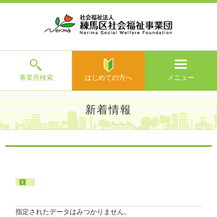
ホ
事
お
求
法
よ
お
寄
ア
ー
業
客
人
人
く
問
附
ク
ム
所
様
情
情
あ
い
の
セ
一
の
報
報
る
合
ご
ス
覧
声
ご
わ
案
質
せ
内
問
メ
ニ
ュ
ー
を
事業所検索
はじめての方へ
メニュー
閉
じ
は
>
よ
新着情報
る
じ
く
め
あ
て
練馬区社会福祉事業団TOP
>
新着情報
>
る
の
ご
方
質
へ
問
>
お
問
い
指定されたデータはみつかりません。
合