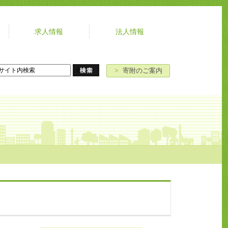
求人情報
法人情報
よ
お
寄
ア
く
問
附
ク
あ
い
の
セ
>
寄附のご案内
る
合
ご
ス
ご
わ
案
質
せ
内
問