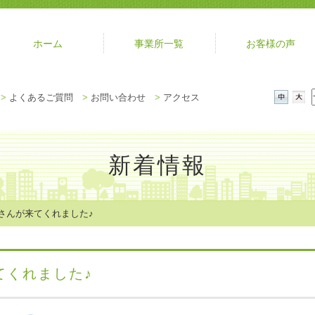
ホーム
事業所一覧
お客様の声
メ
>
よくあるご質問
>
お問い合わせ
>
アクセス
ニ
中
大
ュ
ー
を
新着情報
閉
じ
る
さんが来てくれました♪
てくれました♪