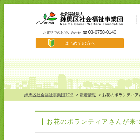
事
業
所
検
索
03-6758-0140
お電話でのお問い合わせ
は
はじめての方へ
じ
め
て
の
方
へ
メ
ニ
ュ
練馬区社会福祉事業団TOP
>
新着情報
> お花のボランティア
ー
お花のボランティアさんが来