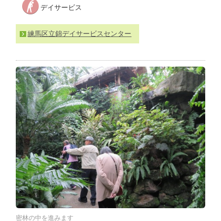
デイサービス
わ
せ
>
ア
練馬区立錦デイサービスセンター
ク
セ
ス
密林の中を進みます