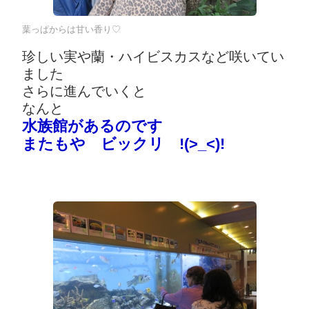
葉っぱからは甘い香り♡
珍しい実や蘭・ハイビスカスなど咲いてい
ました
さらに進んでいくと
なんと
水族館があるのです
またもや ビックリ !(>_<)!