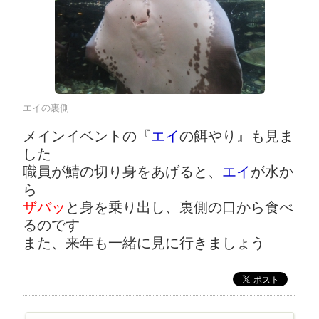
エイの裏側
メインイベントの『
エイ
の餌やり』も見ま
した
職員が鯖の切り身をあげると、
エイ
が水か
ら
ザバッ
と身を乗り出し、裏側の口から食べ
るのです
また、来年も一緒に見に行きましょう