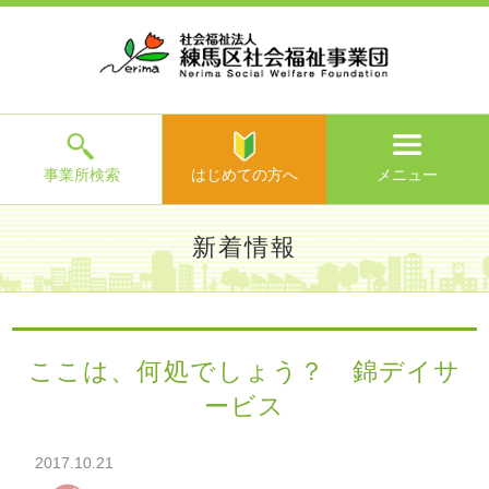
ホ
事
お
求
法
よ
お
寄
ア
ー
業
客
人
人
く
問
附
ク
ム
所
様
情
情
あ
い
の
セ
一
の
報
報
る
合
ご
ス
覧
声
ご
わ
案
質
せ
内
問
メ
ニ
ュ
ー
を
事業所検索
はじめての方へ
メニュー
閉
じ
は
>
よ
新着情報
る
じ
く
め
あ
て
練馬区社会福祉事業団TOP
>
新着情報
> ここは、何処でしょ
る
の
う？ 錦デイサービス
ご
方
質
ここは、何処でしょう？ 錦デイサ
へ
問
ービス
>
お
問
い
2017.10.21
合