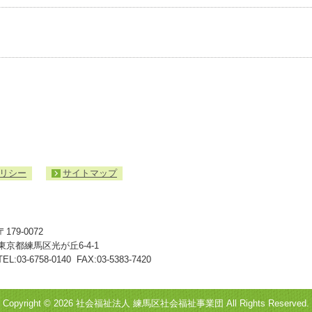
リシー
サイトマップ
入
札・
契
約
〒179-0072
情
東京都練馬区光が丘6-4-1
報
TEL:
03-6758-0140
FAX:03-5383-7420
Copyright ©
2026 社会福祉法人 練馬区社会福祉事業団 All Rights Reserved.