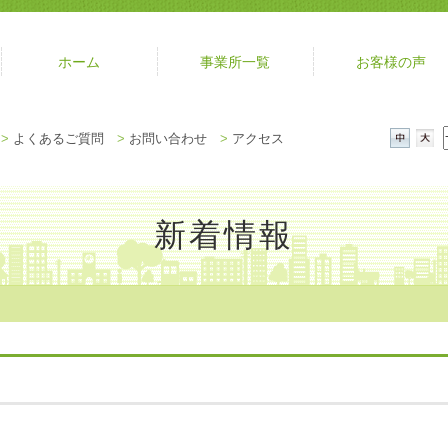
ホーム
事業所一覧
お客様の声
メ
>
よくあるご質問
>
お問い合わせ
>
アクセス
ニ
中
大
ュ
ー
を
新着情報
閉
じ
る