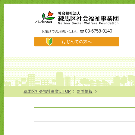
事
業
所
検
索
03-6758-0140
お電話でのお問い合わせ
は
はじめての方へ
じ
め
て
の
方
へ
メ
ニ
ュ
練馬区社会福祉事業団TOP
>
新着情報
>
ー