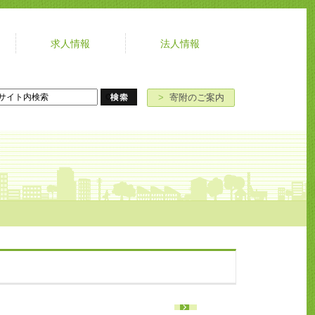
求人情報
法人情報
よ
お
寄
ア
く
問
附
ク
あ
い
の
セ
>
寄附のご案内
る
合
ご
ス
ご
わ
案
質
せ
内
問