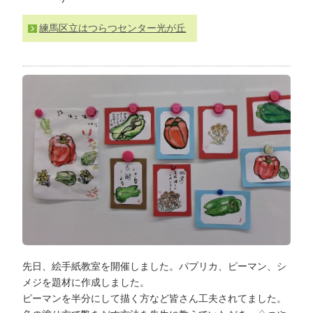
わ
せ
練馬区立はつらつセンター光が丘
>
ア
ク
セ
ス
先日、絵手紙教室を開催しました。パプリカ、ピーマン、シ
メジを題材に作成しました。
ピーマンを半分にして描く方など皆さん工夫されてました。