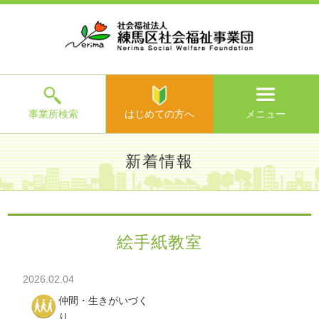
ホ
事
お
求
法
よ
お
寄
ア
ー
業
客
人
人
く
問
附
ク
ム
所
様
情
情
あ
い
の
セ
一
の
報
報
る
合
ご
ス
覧
声
ご
わ
案
質
せ
内
問
メ
ニ
ュ
ー
を
事業所検索
はじめての方へ
メニュー
閉
じ
は
>
よ
新着情報
る
じ
く
め
あ
て
練馬区社会福祉事業団TOP
>
新着情報
> 絵手紙教室
る
の
ご
方
質
絵手紙教室
へ
問
>
お
2026.02.04
問
い
仲間・生きがいづく
合
り