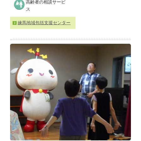
高齢者の相談サービ
わ
ス
せ
>
ア
練馬地域包括支援センター
ク
セ
ス