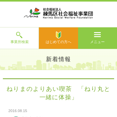
ホ
事
お
求
法
よ
お
寄
ア
ー
業
客
人
人
く
問
附
ク
ム
所
様
情
情
あ
い
の
セ
一
の
報
報
る
合
ご
ス
覧
声
ご
わ
案
質
せ
内
問
メ
ニ
ュ
ー
を
事業所検索
はじめての方へ
メニュー
閉
じ
は
>
よ
新着情報
る
じ
く
め
あ
て
練馬区社会福祉事業団TOP
>
新着情報
> ねりまのよりあい喫
る
の
茶 「ねり丸と一緒に体操」
ご
方
質
ねりまのよりあい喫茶 「ねり丸と
へ
問
一緒に体操」
>
お
問
い
2016.08.15
合