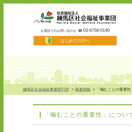
事
業
所
検
索
03-6758-0140
お電話でのお問い合わせ
は
はじめての方へ
じ
め
て
の
方
へ
メ
ニ
ュ
練馬区社会福祉事業団TOP
>
新着情報
> 「噛むことの重要性
ー
「噛むことの重要性」につい