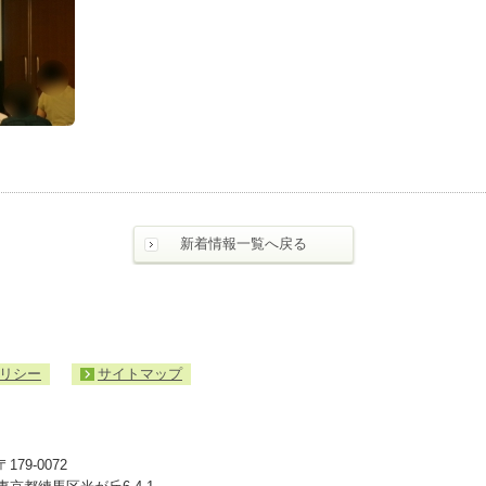
新着情報一覧へ戻る
リシー
サイトマップ
入
札・
契
約
〒179-0072
情