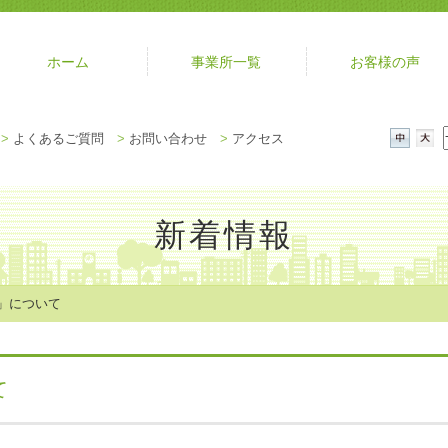
ホーム
事業所一覧
お客様の声
メ
>
よくあるご質問
>
お問い合わせ
>
アクセス
ニ
中
大
ュ
ー
を
新着情報
閉
じ
る
」について
て