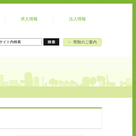
求人情報
法人情報
よ
お
寄
ア
く
問
附
ク
あ
い
の
セ
>
寄附のご案内
る
合
ご
ス
ご
わ
案
質
せ
内
問