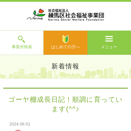
ホ
事
お
求
法
よ
お
寄
ア
ー
業
客
人
人
く
問
附
ク
ム
所
様
情
情
あ
い
の
セ
一
の
報
報
る
合
ご
ス
覧
声
ご
わ
案
質
せ
内
問
メ
ニ
ュ
ー
を
事業所検索
はじめての方へ
メニュー
閉
じ
は
>
よ
新着情報
る
じ
く
め
あ
て
練馬区社会福祉事業団TOP
>
新着情報
> ゴーヤ棚成長日記！
る
の
順調に育っています(^^♪
ご
方
質
ゴーヤ棚成長日記！順調に育ってい
へ
問
ます(^^♪
>
お
問
い
2024.06.01
合