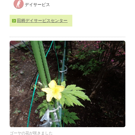
デイサービス
わ
せ
>
ア
田柄デイサービスセンター
ク
セ
ス
ゴーヤの花が咲きました