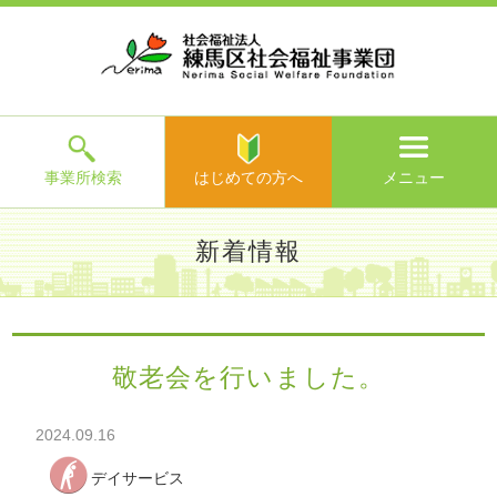
ホ
事
お
求
法
よ
お
寄
ア
ー
業
客
人
人
く
問
附
ク
ム
所
様
情
情
あ
い
の
セ
一
の
報
報
る
合
ご
ス
覧
声
ご
わ
案
質
せ
内
問
メ
ニ
ュ
ー
を
事業所検索
はじめての方へ
メニュー
閉
じ
は
>
よ
新着情報
る
じ
く
め
あ
て
練馬区社会福祉事業団TOP
>
新着情報
> 敬老会を行いまし
る
の
た。
ご
方
質
敬老会を行いました。
へ
問
>
お
2024.09.16
問
い
デイサービス
合