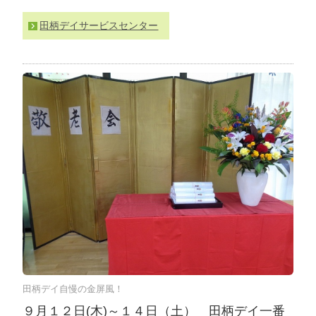
わ
田柄デイサービスセンター
せ
>
ア
ク
セ
ス
田柄デイ自慢の金屏風！
９月１２日(木)～１４日（土） 田柄デイ一番