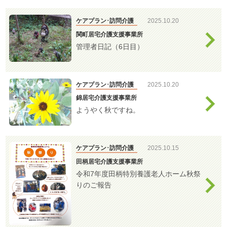
わ
デイサービス
せ
ケアプラン･訪問介護
2025.10.20
>
ア
関町居宅介護支援事業所
ク
管理者日記（6日目）
セ
ス
特別養護老人ホ
ーム
ケアプラン･訪問介護
2025.10.20
錦居宅介護支援事業所
ようやく秋ですね。
はつらつセンタ
ー・敬老館
ケアプラン･訪問介護
2025.10.15
田柄居宅介護支援事業所
高齢者相談セン
令和7年度田柄特別養護老人ホーム秋祭
ター
りのご報告
ケアプラン訪問