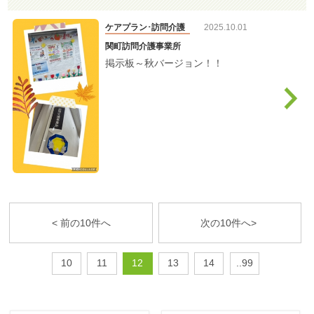
ケアプラン･訪問介護
2025.10.01
関町訪問介護事業所
掲示板～秋バージョン！！
< 前の10件へ
次の10件へ>
10
11
12
13
14
..99