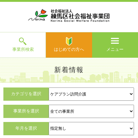
ホ
事
お
求
法
よ
お
寄
ア
ー
業
客
人
人
く
問
附
ク
ム
所
様
情
情
あ
い
の
セ
一
の
報
報
る
合
ご
ス
覧
声
ご
わ
案
質
せ
内
問
メ
ニ
ュ
ー
を
事業所検索
はじめての方へ
メニュー
閉
じ
は
>
よ
新着情報
る
じ
く
め
あ
て
練馬区社会福祉事業団TOP
> 新着情報
る
の
ご
カテゴリを選択
方
質
へ
問
事業所を選択
>
お
すべて
問
年月を選択
い
合