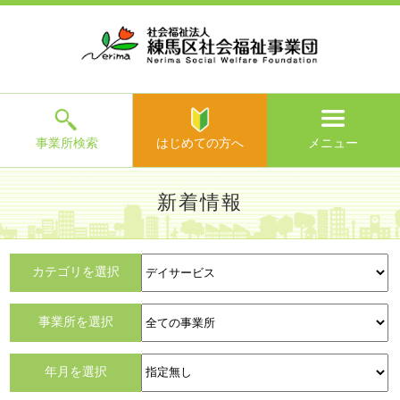
ホ
事
お
求
法
よ
お
寄
ア
ー
業
客
人
人
く
問
附
ク
ム
所
様
情
情
あ
い
の
セ
一
の
報
報
る
合
ご
ス
覧
声
ご
わ
案
質
せ
内
問
メ
ニ
ュ
ー
を
事業所検索
はじめての方へ
メニュー
閉
じ
は
>
よ
新着情報
る
じ
く
め
あ
て
練馬区社会福祉事業団TOP
> 新着情報
る
の
ご
カテゴリを選択
方
質
へ
問
事業所を選択
>
お
すべて
問
年月を選択
い
合