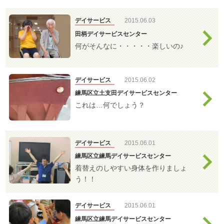
わ
デイサービス
せ
デイサービス
2015.06.03
>
ア
田柄デイサービスセンター
ク
何がそんなに・・・・・楽しいの♪
セ
ス
特別養護老人ホ
ーム
デイサービス
2015.06.02
練馬区立土支田デイサービスセンター
これは…何でしょう？
はつらつセンタ
ー・敬老館
デイサービス
2015.06.01
練馬区立練馬デイサービスセンター
高齢者相談セン
着替えのしやすい身体を作りましょ
ター
う！！
デイサービス
2015.06.01
ケアプラン訪問
練馬区立練馬デイサービスセンター