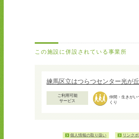
大
き
い
地
図
この施設に併設されている事業所
で
見
る
練馬区立はつらつセンター光が
ご利用可能
仲間・生きがい
サービス
くり
個人情報の取り扱い
リンクポ