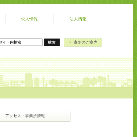
求人情報
法人情報
よ
お
寄
ア
く
問
附
ク
あ
い
の
セ
>
寄附のご案内
る
合
ご
ス
ご
わ
案
質
せ
内
問
アクセス・事業所情報