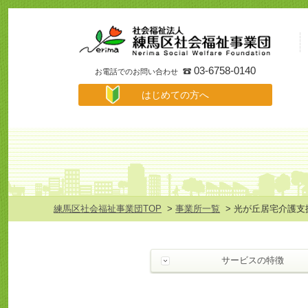
事
業
所
検
索
03-6758-0140
お電話でのお問い合わせ
は
はじめての方へ
じ
め
て
の
方
へ
メ
ニ
ュ
練馬区社会福祉事業団TOP
>
事業所一覧
> 光が丘居宅介護支
ー
サービスの特徴