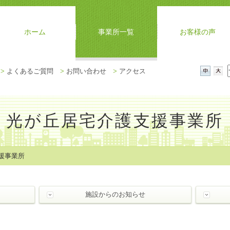
ホーム
事業所一覧
お客様の声
メ
>
よくあるご質問
>
お問い合わせ
>
アクセス
ニ
中
大
ュ
ー
を
光が丘居宅介護支援事業所
閉
じ
る
援事業所
施設からのお知らせ