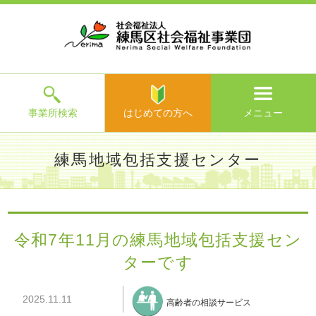
ホ
事
お
求
法
よ
お
寄
ア
ー
業
客
人
人
く
問
附
ク
ム
所
様
情
情
あ
い
の
セ
一
の
報
報
る
合
ご
ス
覧
声
ご
わ
案
質
せ
内
問
メ
ニ
ュ
ー
を
事業所検索
はじめての方へ
メニュー
閉
じ
は
>
よ
練馬地域包括支援センター
る
じ
く
め
あ
て
練馬区社会福祉事業団TOP
>
事業所一覧
>
練馬地域包括支援
る
の
センター
>
施設からのお知らせ
> 令和7年11月の練馬地域包括
ご
方
支援センターです
質
令和7年11月の練馬地域包括支援セン
へ
問
ターです
>
お
問
い
2025.11.11
高齢者の相談サービス
合