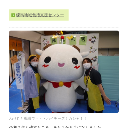
わ
せ
練馬地域包括支援センター
>
ア
ク
セ
ス
ねり丸と職員で・・・ハイチーズ！カシャ！！
令和７年も残すところ、あと１か月半になりました。