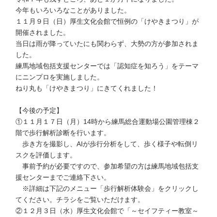
今年もいろいろなことがありました。
１１月９日（日）厚生文化会館で恒例の「けやきまつり」が
開催されました。
当日は雨が降っていたにも関わらず、大勢の方が参加されま
した。
練馬地域包括支援センターでは「認知症を知ろう」をテーマ
にニンプロを実施しました。
ねり丸も「けやきまつり」にきてくれました！
【今後の予定】
①１１月１７日（月）14時から練馬総合運動場公園管理棟２
階で歩行解析診断を行います。
歩き方を撮影し、AIが歩行分析をして、
歩く様子や転倒リ
スクを評価します。
事前予約が必要ですので、参加希望の方は練馬地域包括支
援センターまでご連絡下さい。
※詳細は下記のメニュー「歩行解析体験会」をクリックし
てください。チラシをご覧いただけます。
②１２月３日（水）厚生文化会館で「～セイフティー教室～