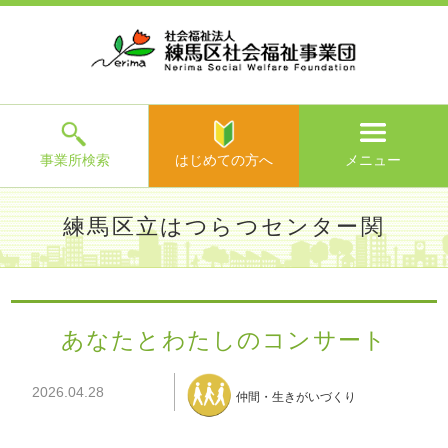
ホ
事
お
求
法
よ
お
寄
ア
ー
業
客
人
人
く
問
附
ク
ム
所
様
情
情
あ
い
の
セ
一
の
報
報
る
合
ご
ス
覧
声
ご
わ
案
質
せ
内
問
メ
ニ
ュ
ー
を
事業所検索
はじめての方へ
メニュー
閉
じ
は
>
よ
練馬区立はつらつセンター関
る
じ
く
め
あ
て
練馬区社会福祉事業団TOP
>
事業所一覧
>
練馬区立はつらつ
る
の
センター関
>
施設からのお知らせ
> あなたとわたしのコンサ
ご
方
ート
質
あなたとわたしのコンサート
へ
問
>
お
2026.04.28
問
仲間・生きがいづくり
い
合