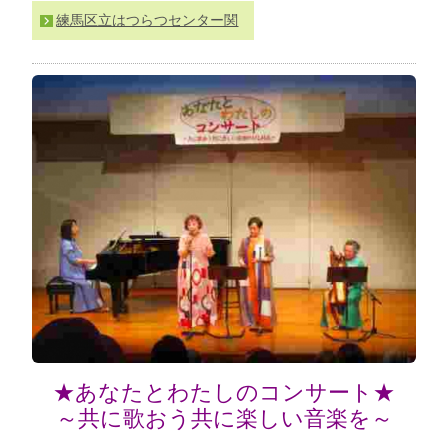
わ
練馬区立はつらつセンター関
せ
>
ア
ク
セ
ス
★あなたとわたしのコンサート★
～共に歌おう共に楽しい音楽を～