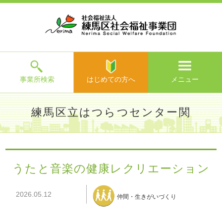
ホ
事
お
求
法
よ
お
寄
ア
ー
業
客
人
人
く
問
附
ク
ム
所
様
情
情
あ
い
の
セ
一
の
報
報
る
合
ご
ス
覧
声
ご
わ
案
質
せ
内
問
メ
ニ
ュ
ー
を
事業所検索
はじめての方へ
メニュー
閉
じ
は
>
よ
練馬区立はつらつセンター関
る
じ
く
め
あ
て
練馬区社会福祉事業団TOP
>
事業所一覧
>
練馬区立はつらつ
る
の
センター関
>
施設からのお知らせ
> うたと音楽の健康レクリ
ご
方
エーション
質
うたと音楽の健康レクリエーション
へ
問
>
お
2026.05.12
問
仲間・生きがいづくり
い
合