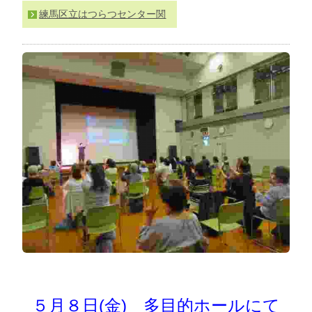
わ
練馬区立はつらつセンター関
せ
>
ア
ク
セ
ス
５月８日(金) 多目的ホールにて