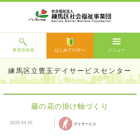
ホ
事
お
求
法
よ
お
寄
ア
ー
業
客
人
人
く
問
附
ク
ム
所
様
情
情
あ
い
の
セ
一
の
報
報
る
合
ご
ス
覧
声
ご
わ
案
質
せ
内
問
メ
ニ
ュ
ー
を
事業所検索
はじめての方へ
メニュー
閉
じ
は
>
よ
練馬区立豊玉デイサービスセンター
る
じ
く
め
あ
て
練馬区社会福祉事業団TOP
>
事業所一覧
>
練馬区立豊玉デイ
る
の
サービスセンター
>
施設からのお知らせ
> 藤の花の掛け軸づ
ご
方
くり
質
藤の花の掛け軸づくり
へ
問
>
お
2025.04.25
問
デイサービス
い
合