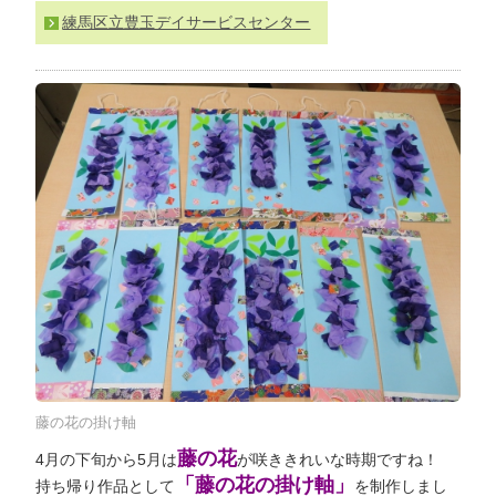
わ
練馬区立豊玉デイサービスセンター
せ
>
ア
ク
セ
ス
藤の花の掛け軸
藤の花
4月の下旬から5月は
が咲ききれいな時期ですね！
「藤の花の掛け軸」
持ち帰り作品として
を制作しまし