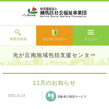
ホ
事
お
求
法
よ
お
寄
ア
ー
業
客
人
人
く
問
附
ク
ム
所
様
情
情
あ
い
の
セ
一
の
報
報
る
合
ご
ス
覧
声
ご
わ
案
質
せ
内
問
メ
ニ
ュ
ー
を
事業所検索
はじめての方へ
メニュー
閉
じ
は
>
よ
光が丘南地域包括支援センター
る
じ
く
め
あ
て
練馬区社会福祉事業団TOP
>
事業所一覧
>
光が丘南地域包括
る
の
支援センター
>
施設からのお知らせ
> 11月のお知らせ
ご
方
質
11月のお知らせ
へ
問
>
お
2022.11.14
問
高齢者の相談サービス
い
合