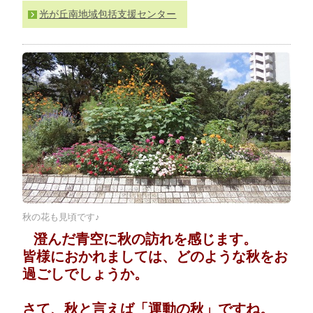
わ
光が丘南地域包括支援センター
せ
>
ア
ク
セ
ス
秋の花も見頃です♪
澄んだ青空に秋の訪れを感じます。
皆様におかれましては、どのような秋をお
過ごしでしょうか。
さて、秋と言えば「運動の秋」ですね。