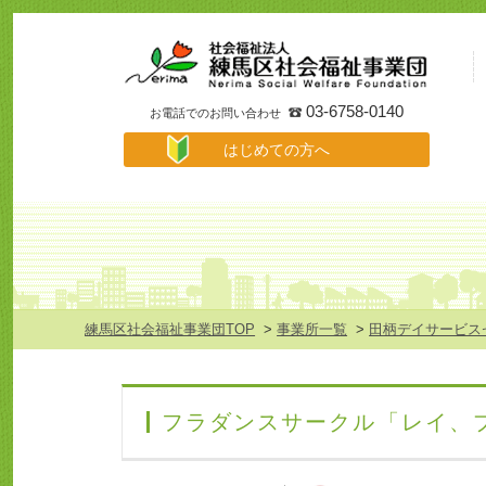
事
業
所
検
索
03-6758-0140
お電話でのお問い合わせ
は
はじめての方へ
じ
め
て
の
方
へ
メ
ニ
ュ
練馬区社会福祉事業団TOP
>
事業所一覧
>
田柄デイサービス
ー
フラダンスサークル「レイ、