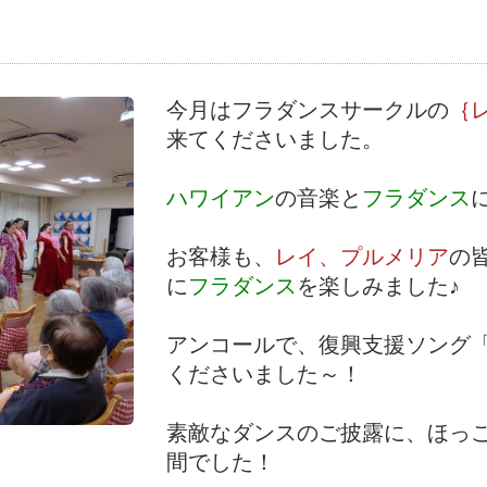
今月はフラダンスサークルの
｛
来てくださいました。
ハワイアン
の音楽と
フラダンス
お客様も、
レイ、プルメリア
の
に
フラダンス
を楽しみました♪
アンコールで、復興支援ソング
くださいました～！
素敵なダンスのご披露に、ほっ
間でした！