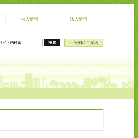
求人情報
法人情報
よ
お
寄
ア
く
問
附
ク
あ
い
の
セ
>
寄附のご案内
る
合
ご
ス
ご
わ
案
質
せ
内
問
」