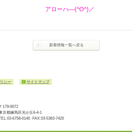
アローハ―(^O^)／
新着情報一覧へ戻る
リシー
サイトマップ
入
札・
契
約
〒179-0072
情
東京都練馬区光が丘6-4-1
報
TEL:
03-6758-0140
FAX:03-5383-7420