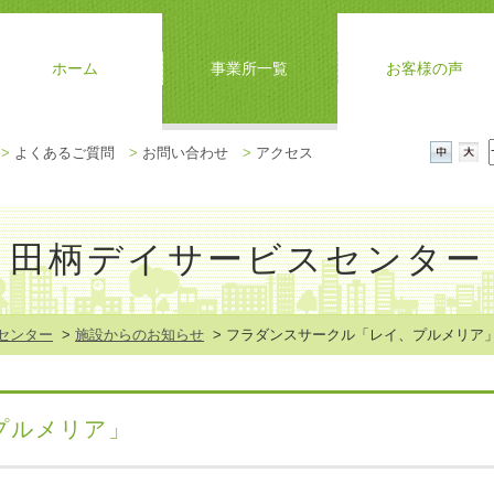
ホーム
事業所一覧
お客様の声
メ
>
よくあるご質問
>
お問い合わせ
>
アクセス
ニ
中
大
ュ
ー
を
田柄デイサービスセンター
閉
じ
る
センター
>
施設からのお知らせ
> フラダンスサークル「レイ、プルメリア
プルメリア」