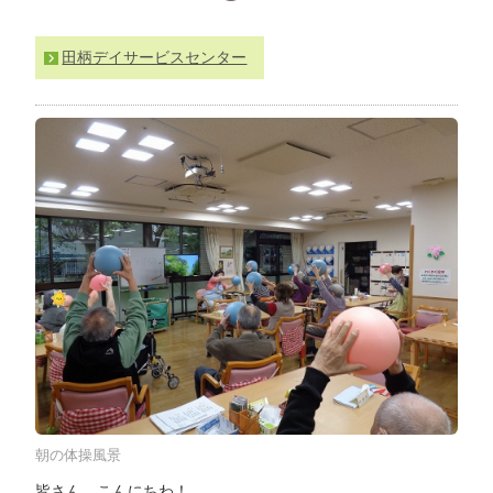
わ
せ
田柄デイサービスセンター
>
ア
ク
セ
ス
朝の体操風景
皆さん、こんにちわ！