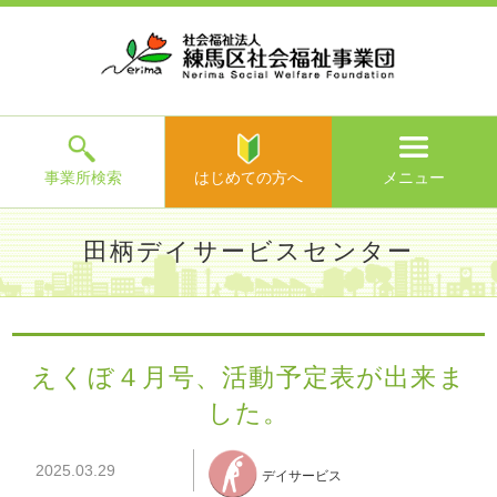
ホ
事
お
求
法
よ
お
寄
ア
ー
業
客
人
人
く
問
附
ク
ム
所
様
情
情
あ
い
の
セ
一
の
報
報
る
合
ご
ス
覧
声
ご
わ
案
質
せ
内
問
メ
ニ
ュ
ー
を
事業所検索
はじめての方へ
メニュー
閉
じ
は
>
よ
田柄デイサービスセンター
る
じ
く
め
あ
て
練馬区社会福祉事業団TOP
>
事業所一覧
>
田柄デイサービス
る
の
センター
>
施設からのお知らせ
> えくぼ４月号、活動予定表
ご
方
が出来ました。
質
えくぼ４月号、活動予定表が出来ま
へ
問
した。
>
お
問
い
2025.03.29
デイサービス
合