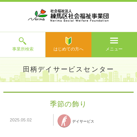
ホ
事
お
求
法
よ
お
寄
ア
ー
業
客
人
人
く
問
附
ク
ム
所
様
情
情
あ
い
の
セ
一
の
報
報
る
合
ご
ス
覧
声
ご
わ
案
質
せ
内
問
メ
ニ
ュ
ー
を
事業所検索
はじめての方へ
メニュー
閉
じ
は
>
よ
田柄デイサービスセンター
る
じ
く
め
あ
て
練馬区社会福祉事業団TOP
>
事業所一覧
>
田柄デイサービス
る
の
センター
>
施設からのお知らせ
> 季節の飾り
ご
方
質
季節の飾り
へ
問
>
お
2025.05.02
問
デイサービス
い
合