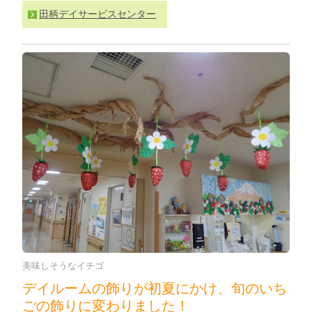
わ
田柄デイサービスセンター
せ
>
ア
ク
セ
ス
美味しそうなイチゴ
デイルームの飾りが初夏にかけ、旬のいち
ごの飾りに変わりました！