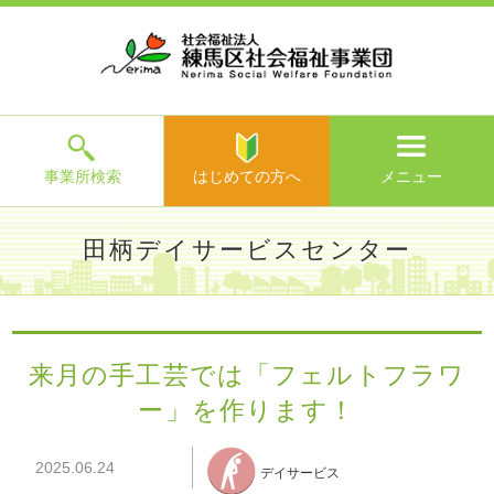
ホ
事
お
求
法
よ
お
寄
ア
ー
業
客
人
人
く
問
附
ク
ム
所
様
情
情
あ
い
の
セ
一
の
報
報
る
合
ご
ス
覧
声
ご
わ
案
質
せ
内
問
メ
ニ
ュ
ー
を
事業所検索
はじめての方へ
メニュー
閉
じ
は
>
よ
田柄デイサービスセンター
る
じ
く
め
あ
て
練馬区社会福祉事業団TOP
>
事業所一覧
>
田柄デイサービス
る
の
センター
>
施設からのお知らせ
> 来月の手工芸では「フェル
ご
方
トフラワー」を作ります！
質
来月の手工芸では「フェルトフラワ
へ
問
ー」を作ります！
>
お
問
い
2025.06.24
デイサービス
合